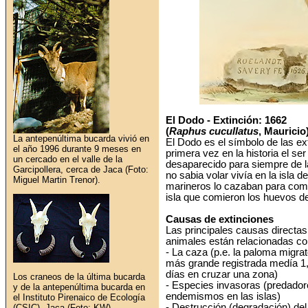
El Dodo - Extinción: 1662
(
Raphus cucullatus
, Mauricio
La antepenúltima bucarda vivió en
El Dodo es el símbolo de las e
el año 1996 durante 9 meses en
primera vez en la historia el s
un cercado en el valle de la
desaparecido para siempre de l
Garcipollera, cerca de Jaca (Foto:
no sabia volar vivía en la isla 
Miguel Martin Trenor).
marineros lo cazaban para comer
isla que comieron los huevos d
Causas de extinciones
Las principales causas directas
animales están relacionadas co
- La caza (p.e. la paloma migra
más grande registrada medía 1,
días en cruzar una zona)
Los craneos de la última bucarda
- Especies invasoras (predado
y de la antepenúltima bucarda en
endemismos en las islas)
el
Instituto Pirenaico de Ecología
- Destrucción (degradación) del h
(CSIC), Jaca (Foto: KW).