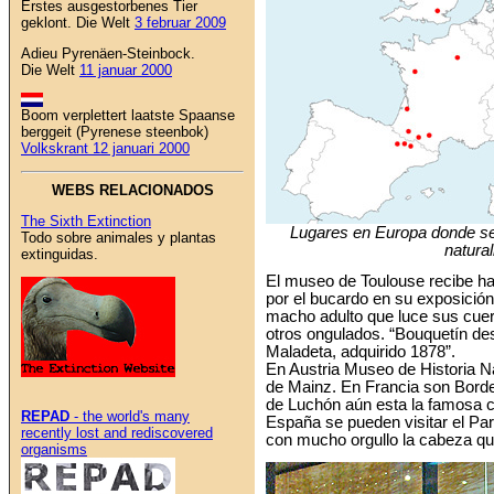
Erstes ausgestorbenes Tier
geklont. Die Welt
3 februar 2009
Adieu Pyrenäen-Steinbock.
Die Welt
11 januar 2000
Boom verplettert laatste Spaanse
berggeit (Pyrenese steenbok)
Volkskrant 12 januari 2000
WEBS RELACIONADOS
The Sixth Extinction
Lugares en Europa donde se
Todo sobre animales y plantas
natura
extinguidas.
El museo de Toulouse recibe ha
por el bucardo en su exposición
macho adulto que luce sus cuern
otros ongulados. “Bouquetín des
Maladeta, adquirido 1878”.
En Austria Museo de Historia N
de Mainz. En Francia son Bordea
de Luchón aún esta la famosa 
REPAD
- the world's many
España se pueden visitar el Par
recently lost and rediscovered
con mucho orgullo la cabeza q
organisms