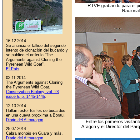
RTVE grabando para el pr
Nacional
16-12-2014
Se anuncia el fallido del segundo
intento de clonación del bucardo y
se publica el artículo “The
Arguments against Cloning the
Pyrenean Wild Goat”.
El País
03-11-2014
The Arguments against Cloning
the Pyrenean Wild Goat
.
Conservation Biology, vol. 28
issue 6, p. 1445-1446
.
12-10-2014
Hallan restor fósiles de bucardos
en una cueva prçoxima a Borau.
Diario del Altoaragon
Entre los primeros visitan
Aragón y el Director del Parq
25-07-2014
Cabra montés en Guara y más.
Diario del Altoaragon