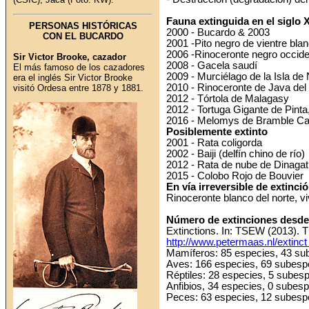
Fauna extinguida en el siglo 
PERSONAS HISTÓRICAS
2000
- Bucardo & 2003
CON EL BUCARDO
2001
-Pito negro de vientre bla
2006
-Rinoceronte negro occiden
Sir Victor Brooke, cazador
2008
- Gacela saudí
El más famoso de los cazadores
2009
- Murciélago de la Isla de
era el inglés Sir Victor Brooke
2010
- Rinoceronte de Java del
visitó Ordesa entre 1878 y 1881.
2012
- Tórtola de Malagasy
2012
- Tortuga Gigante de Pinta
2016
- Melomys de Bramble C
Posiblemente extinto
2001
- Rata coligorda
2002
- Baiji (delfín chino de río)
2012
- Rata de nube de Dinagat
2015
- Colobo Rojo de Bouvier
En vía irreversible de extinci
Rinoceronte blanco del norte, 
Número de extinciones desde
Extinctions. In: TSEW (2013). T
http://www.petermaas.nl/extinc
Mamíferos: 85 especies, 43 su
Aves: 166 especies, 69 subesp
Réptiles: 28 especies, 5 subes
Anfibios, 34 especies, 0 subes
Peces: 63 especies, 12 subesp