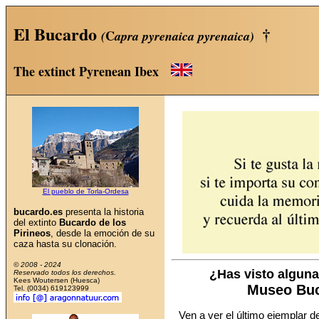
El Bucardo
†
C
(
apra pyrenaica pyrenaica)
The extinct Pyrenean Ibex
El pueblo de Torla-Ordesa
bucardo.es
presenta la historia
del extinto
Bucardo de los
Pirineos
, desde la emoción de su
caza hasta su clonación.
© 2008 - 2024
¿Has visto alguna
Reservado todos los derechos.
Kees Woutersen (Huesca)
Museo Buc
Tel. (0034) 619123999
Ven a ver el último ejemplar d