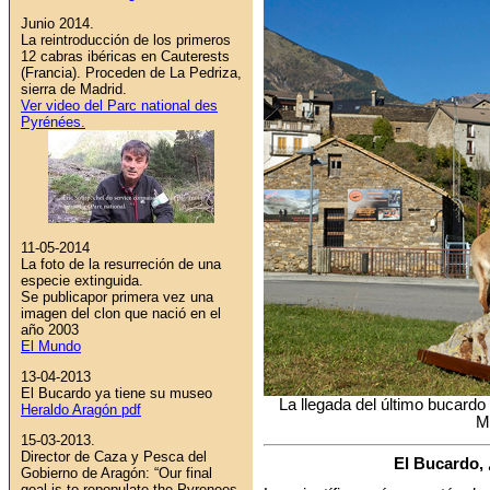
Junio 2014.
L
a reintroducción de los primeros
12 cabras ibéricas en Cauterests
(Francia). Proceden de La Pedriza,
sierra de Madrid.
Ver video del
Parc national des
Pyrénées.
11-05-2014
La foto de la resurreción de una
especie extinguida.
Se publicapor primera vez una
imagen del clon que nació en el
año 2003
El Mundo
13-04-2013
El Bucardo ya tiene su museo
La llegada del último bucardo
Heraldo Aragón pdf
M
15-03-2013.
Director de Caza y Pesca del
El Bucardo,
Gobierno de Aragón: “Our final
goal is to repopulate the Pyrenees