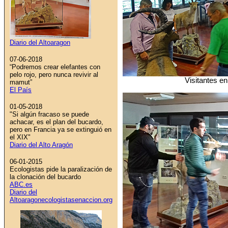
Diario del Altoaragon
07-06-2018
“Podremos crear elefantes con
pelo rojo, pero nunca revivir al
Visitantes e
mamut”
El País
01-05-2018
"Si algún fracaso se puede
achacar, es el plan del bucardo,
pero en Francia ya se extinguió en
el XIX"
Diario del Alto Aragón
06-01-2015
Ecologistas pide la paralización de
la clonación del bucardo
ABC.es
Diario del
Altoaragon
ecologistasenaccion.org