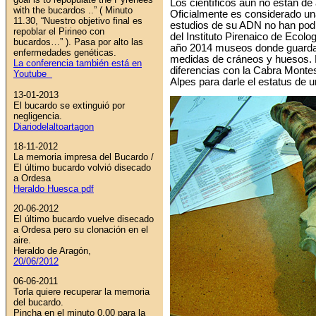
Los científicos aún no están d
with the bucardos ..” (
Minuto
Oficialmente es considerado un
11.30, “Nuestro objetivo final es
estudios de su ADN no han podi
repoblar el Pirineo con
del Instituto Pirenaico de Ecolo
bucardos…”
). Pasa por alto las
año 2014 museos donde guarda
enfermedades genéticas.
medidas de cráneos y huesos. E
La conferencia también está en
diferencias con la Cabra Montes
Youtube
Alpes para darle el estatus de 
13-01-2013
El bucardo se extinguió por
negligencia.
Diariodelaltoartagon
18-11-2012
La memoria impresa del Bucardo /
El último bucardo volvió disecado
a Ordesa
Heraldo Huesca pdf
20-06-2012
El último bucardo vuelve disecado
a Ordesa pero su clonación en el
aire.
Heraldo de Aragón,
20/06/2012
06-06-2011
Torla quiere recuperar la memoria
del bucardo.
Pincha en el minuto 0.00 para la